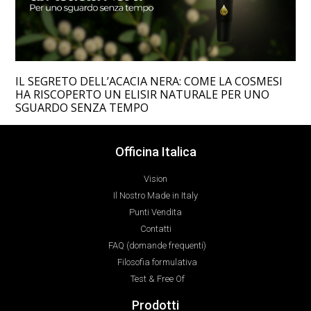
IL SEGRETO DELL’ACACIA NERA: COME LA COSMESI
HA RISCOPERTO UN ELISIR NATURALE PER UNO
SGUARDO SENZA TEMPO
Officina Italica
Vision
Il Nostro Made in Italy
Punti Vendita
Contatti
FAQ (domande frequenti)
Filosofia formulativa
Test & Free Of
Prodotti