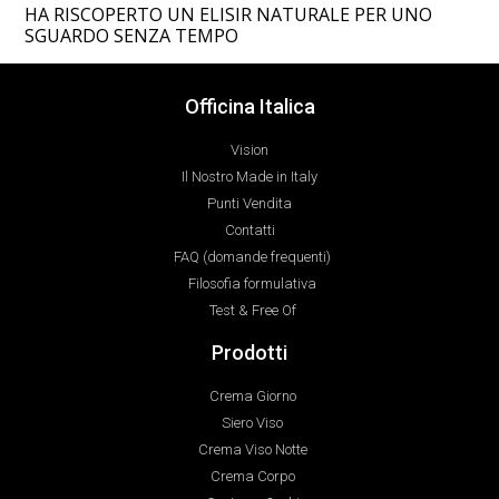
HA RISCOPERTO UN ELISIR NATURALE PER UNO
SGUARDO SENZA TEMPO
Officina Italica
Vision
Il Nostro Made in Italy
Punti Vendita
Contatti
FAQ (domande frequenti)
Filosofia formulativa
Test & Free Of
Prodotti
Crema Giorno
Siero Viso
Crema Viso Notte
Crema Corpo